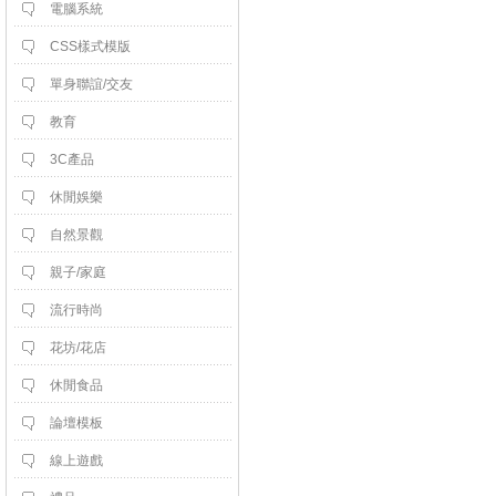
電腦系統
CSS樣式模版
單身聯誼/交友
教育
3C產品
休閒娛樂
自然景觀
親子/家庭
流行時尚
花坊/花店
休閒食品
論壇模板
線上遊戲