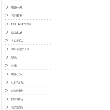
網路商店
另類模板
PHP-Nuke模版
政治社會
入口網站
房屋買賣/頂讓
宗教
科學
網路安全
社群/文化
軟體開發
體育用品
物流運輸