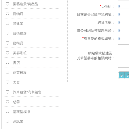
園藝造景/農產品
*
E-mail：
寵物店
目前是否已經申請網址：
網址名稱：
營建業
貴公司網站整體趨向於：
藝術攝影
*
您喜愛的模板編號：
藝術品
美容彩粧
網站需求描述及
 其希望參考的相關網站：
書店
商業模板
美食
汽車租賃/汽車銷售
慈善
清爽型模版
通訊業