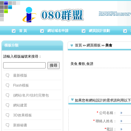
首 頁
網址域名申請
網頁設計規劃
模板分類
首頁
網頁模板
 美食
>>
>>
 請輸入模版編號來搜尋：
美食,餐飲,食譜
最新模版
Flash模板
(網站/名片/信封)完整包
如果您有網站設計的需求請利用以下
網站建置
*
 公司名稱：
3D效果模板
*
 聯絡人姓名：
新娘秘書
*
電話：