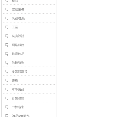
禮品
虛擬主機
民宿/飯店
工業
裝潢設計
網路服務
珠寶飾品
法律諮詢
多媒體影音
醫療
軍事用品
音樂視聽
中性色彩
酒吧&俱樂部