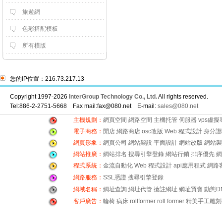
旅遊網
色彩搭配模板
所有模版
您的IP位置：216.73.217.13
Copyright 1997-2026
InterGroup Technology Co., Ltd.
All rights reserved.
Tel:886-2-2751-5668 Fax mail:fax@080.net E-mail:
sales@080.net
主機規劃：
網頁空間
網路空間
主機托管
伺服器
vps虛
電子商務：
開店
網路商店
osc改版
Web 程式設計
身分證
網頁形象：
網頁公司
網站架設
平面設計
網站改版
網站製
網站推廣：
網站排名
搜尋引擎登錄
網站行銷
排序優先
網
程式系統：
金流自動化
Web 程式設計
api應用程式
網路
網路服務：
SSL憑證
搜尋引擎登錄
網域名稱：
網址查詢
網址代管
搶註網址
網址買賣
動態D
客戶廣告：
輪椅
病床
rollformer
roll former
精美手工雕刻