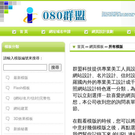
首 頁
網址域名申請
網頁設計規劃
模板分類
首頁
網頁模板
 所有模版
>>
>>
 請輸入模版編號來搜尋：
群盟科技提供專業美工人員
網站設計、名片設計、信封設
最新模版
羅國內外的專業美工設計成
Flash模板
照網站設計特色逐一分類，
可以立刻選擇ㄧ款喜愛的網
(網站/名片/信封)完整包
想，本公司收到您的詢問表
節。
網站建置
3D效果模板
 在觀看模版的時候，您可以
中意好幾個模版之後，再點
新娘秘書
我們幫你記錄下來 的URL