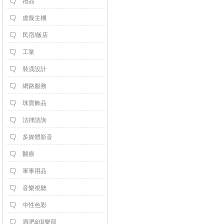
禮品
虛擬主機
民宿/飯店
工業
裝潢設計
網路服務
珠寶飾品
法律諮詢
多媒體影音
醫療
軍事用品
音樂視聽
中性色彩
酒吧&俱樂部