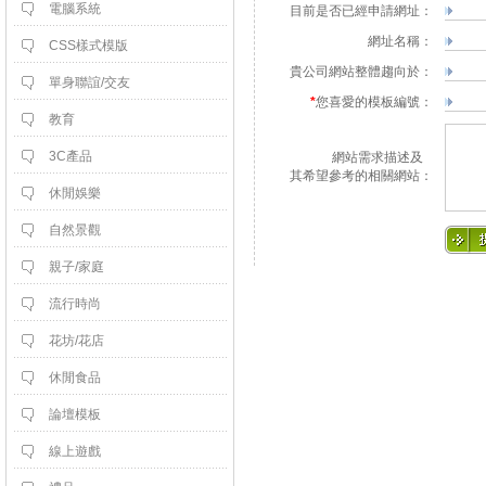
電腦系統
目前是否已經申請網址：
網址名稱：
CSS樣式模版
貴公司網站整體趨向於：
單身聯誼/交友
*
您喜愛的模板編號：
教育
3C產品
網站需求描述及
 其希望參考的相關網站：
休閒娛樂
自然景觀
親子/家庭
流行時尚
花坊/花店
休閒食品
論壇模板
線上遊戲