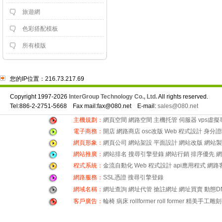
旅遊網
色彩搭配模板
所有模版
您的IP位置：216.73.217.69
Copyright 1997-2026
InterGroup Technology Co., Ltd.
All rights reserved.
Tel:886-2-2751-5668 Fax mail:fax@080.net E-mail:
sales@080.net
主機規劃：
網頁空間
網路空間
主機托管
伺服器
vps虛
電子商務：
開店
網路商店
osc改版
Web 程式設計
身分證
網頁形象：
網頁公司
網站架設
平面設計
網站改版
網站製
網站推廣：
網站排名
搜尋引擎登錄
網站行銷
排序優先
網
程式系統：
金流自動化
Web 程式設計
api應用程式
網路
網路服務：
SSL憑證
搜尋引擎登錄
網域名稱：
網址查詢
網址代管
搶註網址
網址買賣
動態D
客戶廣告：
輪椅
病床
rollformer
roll former
精美手工雕刻