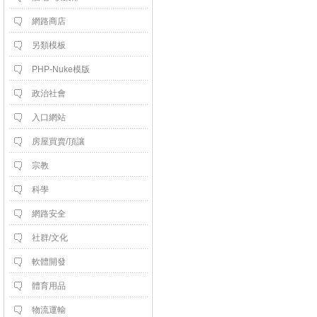
網路商店
另類模板
PHP-Nuke模版
政治社會
入口網站
房屋買賣/頂讓
宗教
科學
網路安全
社群/文化
軟體開發
體育用品
物流運輸