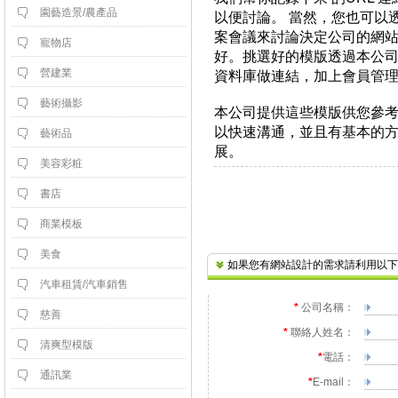
園藝造景/農產品
以便討論。 當然，您也可以
案會議來討論決定公司的網
寵物店
好。挑選好的模版透過本公
營建業
資料庫做連結，加上會員管
藝術攝影
 本公司提供這些模版供您參
以快速溝通，並且有基本的
藝術品
展。
美容彩粧
書店
商業模板
美食
如果您有網站設計的需求請利用以下
汽車租賃/汽車銷售
*
 公司名稱：
慈善
*
 聯絡人姓名：
清爽型模版
*
電話：
通訊業
*
E-mail：