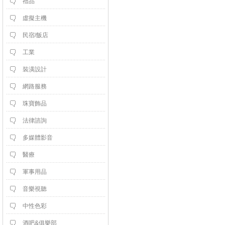
禮品
虛擬主機
民宿/飯店
工業
裝潢設計
網路服務
珠寶飾品
法律諮詢
多媒體影音
醫療
軍事用品
音樂視聽
中性色彩
酒吧&俱樂部