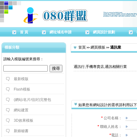
首 頁
網址域名申請
網頁設計規劃
模板分類
首頁
網頁模板
 通訊業
>>
>>
 請輸入模版編號來搜尋：
通訊行,手機專賣店,通訊相關行業
最新模版
Flash模板
(網站/名片/信封)完整包
如果您有網站設計的需求請利用以下
網站建置
*
 公司名稱：
3D效果模板
*
 聯絡人姓名：
新娘秘書
*
電話：