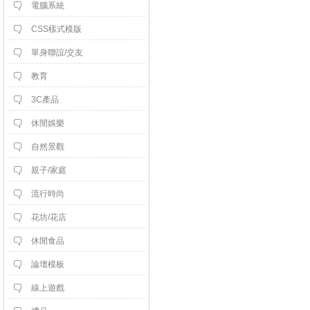
電腦系統
CSS樣式模版
單身聯誼/交友
教育
3C產品
休閒娛樂
自然景觀
親子/家庭
流行時尚
花坊/花店
休閒食品
論壇模板
線上遊戲