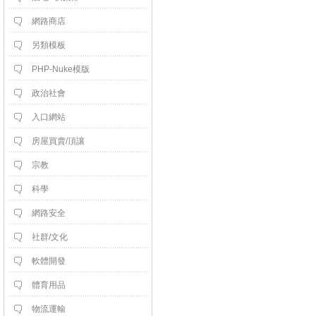
網路商店
另類模板
PHP-Nuke模版
政治社會
入口網站
房屋買賣/頂讓
宗教
科學
網路安全
社群/文化
軟體開發
體育用品
物流運輸