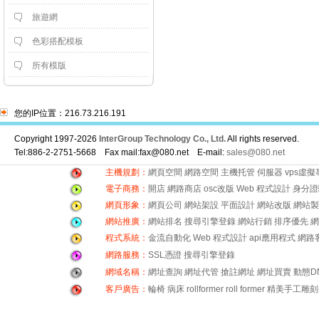
旅遊網
色彩搭配模板
所有模版
您的IP位置：216.73.216.191
Copyright 1997-2026
InterGroup Technology Co., Ltd.
All rights reserved.
Tel:886-2-2751-5668 Fax mail:fax@080.net E-mail:
sales@080.net
主機規劃：
網頁空間
網路空間
主機托管
伺服器
vps虛
電子商務：
開店
網路商店
osc改版
Web 程式設計
身分證
網頁形象：
網頁公司
網站架設
平面設計
網站改版
網站製
網站推廣：
網站排名
搜尋引擎登錄
網站行銷
排序優先
網
程式系統：
金流自動化
Web 程式設計
api應用程式
網路
網路服務：
SSL憑證
搜尋引擎登錄
網域名稱：
網址查詢
網址代管
搶註網址
網址買賣
動態D
客戶廣告：
輪椅
病床
rollformer
roll former
精美手工雕刻