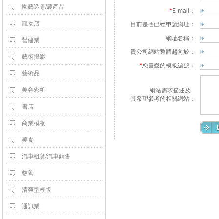
園藝造景/農產品
*
E-mail：
寵物店
目前是否已經申請網址：
網址名稱：
營建業
貴公司網站整體趨向於：
藝術攝影
*
您喜愛的模板編號：
藝術品
美容彩粧
網站需求描述及
 其希望參考的相關網站：
書店
商業模板
美食
汽車租賃/汽車銷售
慈善
清爽型模版
通訊業