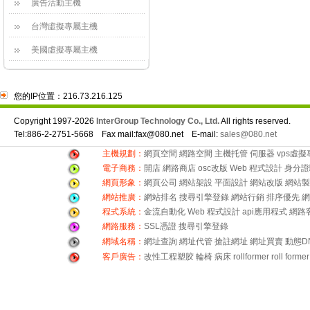
廣告活動主機
台灣虛擬專屬主機
美國虛擬專屬主機
您的IP位置：216.73.216.125
Copyright 1997-2026
InterGroup Technology Co., Ltd.
All rights reserved.
Tel:886-2-2751-5668 Fax mail:fax@080.net E-mail:
sales@080.net
主機規劃：
網頁空間
網路空間
主機托管
伺服器
vps虛
電子商務：
開店
網路商店
osc改版
Web 程式設計
身分證
網頁形象：
網頁公司
網站架設
平面設計
網站改版
網站製
網站推廣：
網站排名
搜尋引擎登錄
網站行銷
排序優先
網
程式系統：
金流自動化
Web 程式設計
api應用程式
網路
網路服務：
SSL憑證
搜尋引擎登錄
網域名稱：
網址查詢
網址代管
搶註網址
網址買賣
動態D
客戶廣告：
改性工程塑胶
輪椅
病床
rollformer
roll former