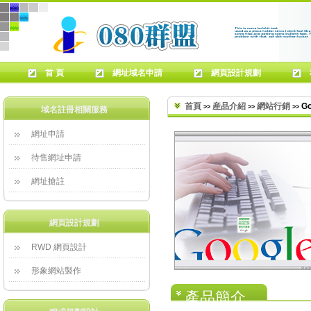
首 頁
網址域名申請
網頁設計規劃
首頁
産品介紹
網站行銷
 G
>>
>>
>>
域名註冊相關服務
網址申請
待售網址申請
網址搶註
網頁設計規劃
RWD 網頁設計
形象網站製作
產品簡介