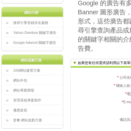
Google 的廣
Banner 圖形
網站行銷
形式，這些廣告都
搜尋引擎登錄排名服務
尋引擎查詢產品或服
Yahoo Overture 關鍵字廣告
的關鍵字相關的介
Google Adword 關鍵字廣告
告費。
網站規劃方案
如果您有任何需求請利用以下表單
168網站建置方案
*
 公司名
網站外包
*
 聯絡人姓
網站專案開發
*
電
管理系統專案製作
*
E-m
優惠套裝
備註訊
套餐 網站規劃方案